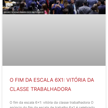
O FIM DA ESCALA 6X1: VITÓRIA DA
CLASSE TRABALHADORA
O fim da escala 6×1: vitória da classe trabalhadora O
anúncio do fim da escala de trabalho 6×1 é celebrado