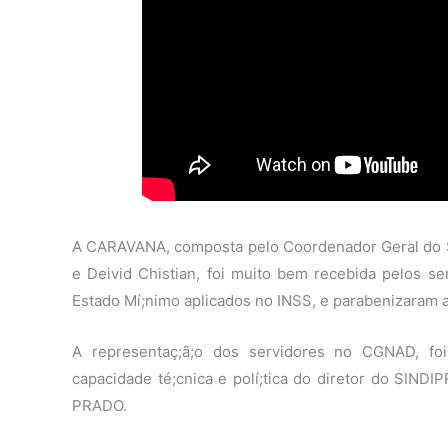
A CARAVANA, composta pelo Coordenador Geral do SI
e Deivid Chistian, foi muito bem recebida pelos s
Estado Mí;nimo aplicados no INSS, e parabenizaram a
A representaç;ã;o dos servidores no CGNAD, fo
capacidade té;cnica e polí;tica do diretor do SIN
PRADO.