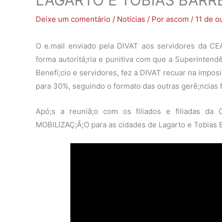
Deixe um comentário
/
Notícias
/ Por
ascom
/
11 de o
O e.mail enviado pela DIVAT aos servidores da CEA
forma autoritá;ria e punitiva com que a Superintendê
Benefí;cio e servidores, fez a DIVAT recuar na impo
para 30%, seguindo o formato das outras gerê;ncias 
Apó;s a reuniã;o com os filiados e filiadas 
MOBILIZAÇ;Ã;O para as cidades de Lagarto e Tobias B