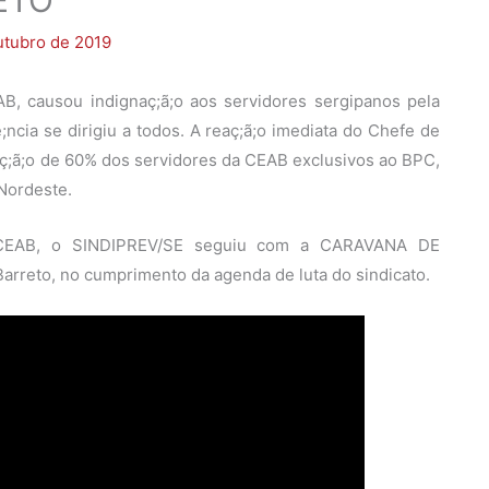
utubro de 2019
B, causou indignaç;ã;o aos servidores sergipanos pela
;ncia se dirigiu a todos. A reaç;ã;o imediata do Chefe de
siç;ã;o de 60% dos servidores da CEAB exclusivos ao BPC,
Nordeste.
da CEAB, o SINDIPREV/SE seguiu com a CARAVANA DE
arreto, no cumprimento da agenda de luta do sindicato.