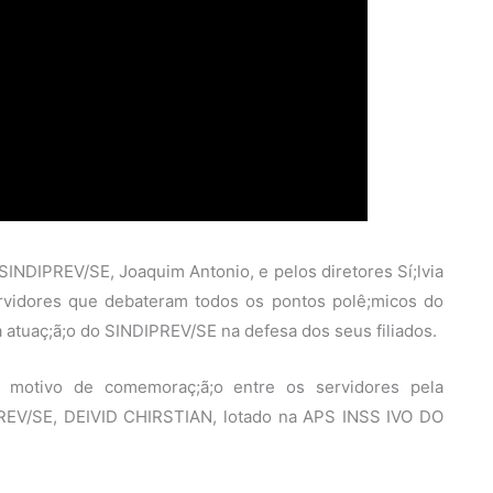
NDIPREV/SE, Joaquim Antonio, e pelos diretores Sí;lvia
ervidores que debateram todos os pontos polê;micos do
 atuaç;ã;o do SINDIPREV/SE na defesa dos seus filiados.
i motivo de comemoraç;ã;o entre os servidores pela
DIPREV/SE, DEIVID CHIRSTIAN, lotado na APS INSS IVO DO