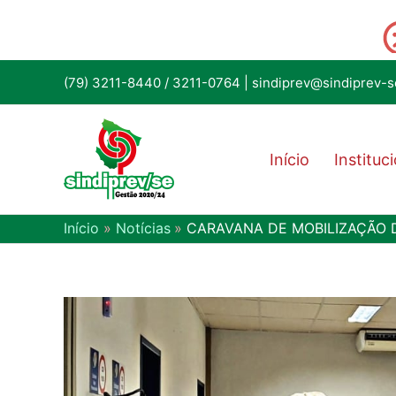
(79) 3211-8440
/
3211-0764
|
sindiprev@sindiprev-s
Início
Instituc
Início
Notícias
CARAVANA DE MOBILIZAÇÃO D