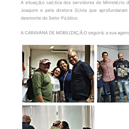
A situaç;ã;o caó;tica dos servidores do Ministé;rio
Joaquim e pela diretora Sí;lvia que aprofundara
desmonte do Setor Pú;blico.
A CARAVANA DE MOBILIZAÇ;Ã;O seguirá; a sua agenda