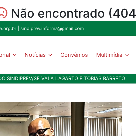
e.org.br
|
sindiprev.informa@gmail.com
ional
Notícias
Convênios
Multimídia
O SINDIPREV/SE VAI A LAGARTO E TOBIAS BARRETO