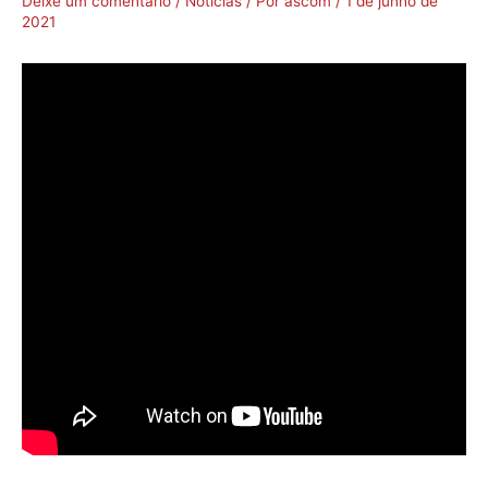
Deixe um comentário
/
Notícias
/ Por
ascom
/
1 de junho de
2021