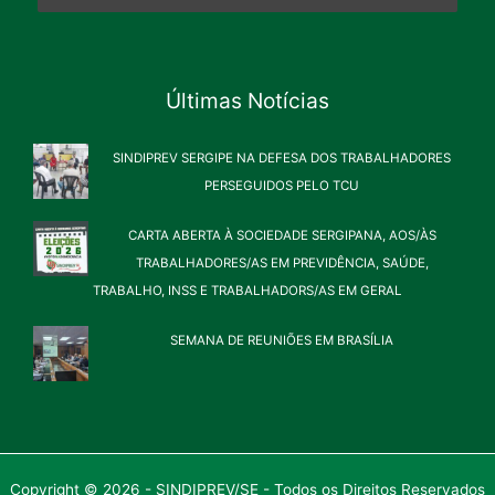
Últimas Notícias
SINDIPREV SERGIPE NA DEFESA DOS TRABALHADORES
PERSEGUIDOS PELO TCU
CARTA ABERTA À SOCIEDADE SERGIPANA, AOS/ÀS
TRABALHADORES/AS EM PREVIDÊNCIA, SAÚDE,
TRABALHO, INSS E TRABALHADORS/AS EM GERAL
SEMANA DE REUNIÕES EM BRASÍLIA
Copyright © 2026 - SINDIPREV/SE - Todos os Direitos Reservados