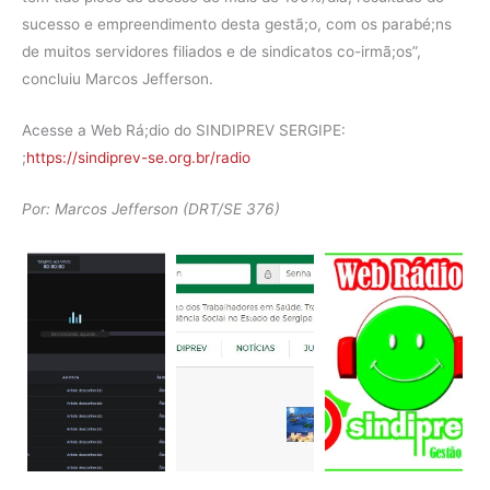
sucesso e empreendimento desta gestã;o, com os parabé;ns
de muitos servidores filiados e de sindicatos co-irmã;os”,
concluiu Marcos Jefferson.
Acesse a Web Rá;dio do SINDIPREV SERGIPE:
;
https://sindiprev-se.org.br/radio
Por: Marcos Jefferson (DRT/SE 376)