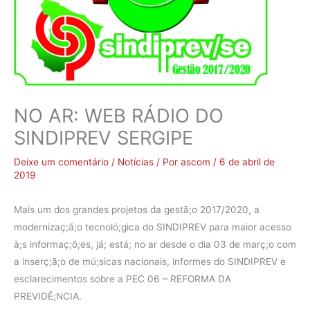
NO AR: WEB RÁDIO DO
SINDIPREV SERGIPE
Deixe um comentário
/
Notícias
/ Por
ascom
/
6 de abril de
2019
Mais um dos grandes projetos da gestã;o 2017/2020, a
modernizaç;ã;o tecnoló;gica do SINDIPREV para maior acesso
à;s informaç;õ;es, já; está; no ar desde o dia 03 de març;o com
a inserç;ã;o de mú;sicas nacionais, informes do SINDIPREV e
esclarecimentos sobre a PEC 06 – REFORMA DA
PREVIDÊ;NCIA.