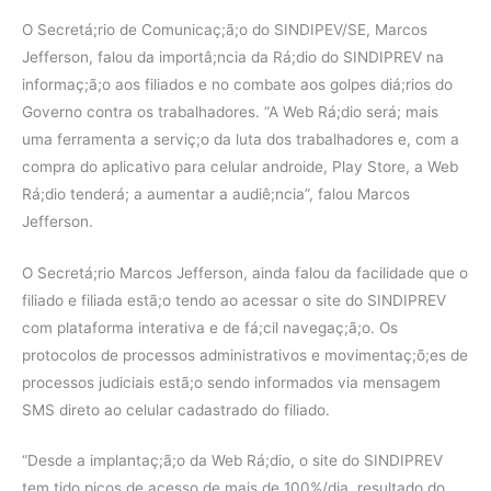
O Secretá;rio de Comunicaç;ã;o do SINDIPEV/SE, Marcos
Jefferson, falou da importâ;ncia da Rá;dio do SINDIPREV na
informaç;ã;o aos filiados e no combate aos golpes diá;rios do
Governo contra os trabalhadores. “A Web Rá;dio será; mais
uma ferramenta a serviç;o da luta dos trabalhadores e, com a
compra do aplicativo para celular androide, Play Store, a Web
Rá;dio tenderá; a aumentar a audiê;ncia”, falou Marcos
Jefferson.
O Secretá;rio Marcos Jefferson, ainda falou da facilidade que o
filiado e filiada estã;o tendo ao acessar o site do SINDIPREV
com plataforma interativa e de fá;cil navegaç;ã;o. Os
protocolos de processos administrativos e movimentaç;õ;es de
processos judiciais estã;o sendo informados via mensagem
SMS direto ao celular cadastrado do filiado.
“Desde a implantaç;ã;o da Web Rá;dio, o site do SINDIPREV
tem tido picos de acesso de mais de 100%/dia, resultado do