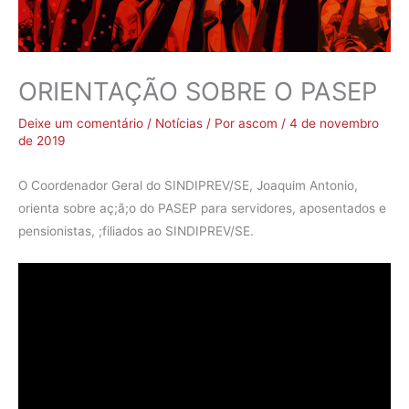
ORIENTAÇÃO SOBRE O PASEP
Deixe um comentário
/
Notícias
/ Por
ascom
/
4 de novembro
de 2019
O Coordenador Geral do SINDIPREV/SE, Joaquim Antonio,
orienta sobre aç;ã;o do PASEP para servidores, aposentados e
pensionistas, ;filiados ao SINDIPREV/SE.