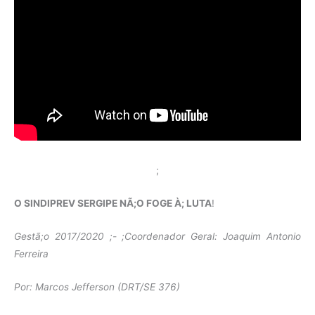
;
O SINDIPREV SERGIPE NÃ;O FOGE À; LUTA
!
Gestã;o 2017/2020 ;- ;Coordenador Geral: Joaquim Antonio
Ferreira
Por: Marcos Jefferson (DRT/SE 376)