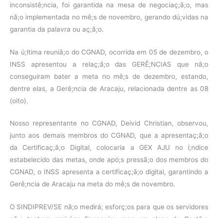
inconsistê;ncia, foi garantida na mesa de negociaç;ã;o, mas
nã;o implementada no mê;s de novembro, gerando dú;vidas na
garantia da palavra ou aç;ã;o.
Na ú;ltima reuniã;o do CGNAD, ocorrida em 05 de dezembro, o
INSS apresentou a relaç;ã;o das GERÊ;NCIAS que nã;o
conseguiram bater a meta no mê;s de dezembro, estando,
dentre elas, a Gerê;ncia de Aracaju, relacionada dentre as 08
(oito).
Nosso representante no CGNAD, Deivid Christian, observou,
junto aos demais membros do CGNAD, que a apresentaç;ã;o
da Certificaç;ã;o Digital, colocaria a GEX AJU no í;ndice
estabelecido das metas, onde apó;s pressã;o dos membros do
CGNAD, o INSS apresenta a certificaç;ã;o digital, garantindo a
Gerê;ncia de Aracaju na meta do mê;s de novembro.
O SINDIPREV/SE nã;o medirá; esforç;os para que os servidores