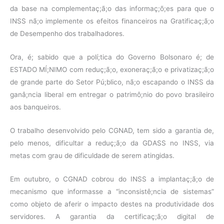
da base na complementaç;ã;o das informaç;õ;es para que o
INSS nã;o implemente os efeitos financeiros na Gratificaç;ã;o
de Desempenho dos trabalhadores.
Ora, é; sabido que a polí;tica do Governo Bolsonaro é; de
ESTADO MÍ;NIMO com reduç;ã;o, exoneraç;ã;o e privatizaç;ã;o
de grande parte do Setor Pú;blico, nã;o escapando o INSS da
ganâ;ncia liberal em entregar o patrimô;nio do povo brasileiro
aos banqueiros.
O trabalho desenvolvido pelo CGNAD, tem sido a garantia de,
pelo menos, dificultar a reduç;ã;o da GDASS no INSS, via
metas com grau de dificuldade de serem atingidas.
Em outubro, o CGNAD cobrou do INSS a implantaç;ã;o de
mecanismo que informasse a “inconsistê;ncia de sistemas”
como objeto de aferir o impacto destes na produtividade dos
servidores. A garantia da certificaç;ã;o digital de