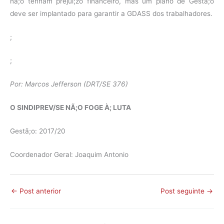
nã;o tenham prejuí;zo financeiro, mas um plano de Gestã;o
deve ser implantado para garantir a GDASS dos trabalhadores.
;
;
Por: Marcos Jefferson (DRT/SE 376)
O SINDIPREV/SE NÃ;O FOGE À; LUTA
Gestã;o: 2017/20
Coordenador Geral: Joaquim Antonio
←
Post anterior
Post seguinte
→