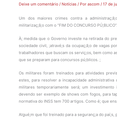
Deixe um comentário
/
Notícias
/ Por
ascom
/
17 de j
Um dos maiores crimes contra a administraç;ã;
militarizaç;ã;o com o “FIM DO CONCURSO PÚ;BLICO”
À; medida que o Governo investe na retirada do pr
sociedade civil, ;atravé;s da ocupaç;ã;o de vagas po
trabalhadores que buscam os serviç;os, bem como as 
que se preparam para concursos pú;blicos. ;
Os militares foram treinados para atividades previs
estes, para resolver a incapacidade administrativa
militares temporariamente será; um investimento i
devendo ser exemplo de shows com fogos, para tapar
normativa do INSS tem 700 artigos. Como é; que ens
Algué;m que foi treinado para a seguranç;a do paí;s, p