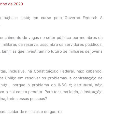
unho de 2020
o pú;blica, está; em curso pelo Governo Federal: A
.
eenchimento de vagas no setor pú;blico por membros da
r militares da reserva, assombra os servidores pú;blicos,
famí;lias que investiram no futuro de milhares de jovens
tas, inclusive, na Constituiç;ã;o Federal, nã;o cabendo,
 da Uniã;o em resolver os problemas. a contrataç;ã;o de
nú;til, porque o problema do INSS é; estrutural, nã;o
 o sol com a peneira. Para ter uma ideia, a instruç;ã;o
ina, treina essas pessoas?
ara cuidar de milí;cias e de guerra.