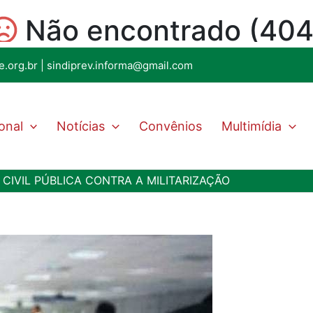
e.org.br
|
sindiprev.informa@gmail.com
ional
Notícias
Convênios
Multimídia
CIVIL PÚBLICA CONTRA A MILITARIZAÇÃO