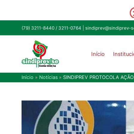
(79) 3211-8440
/
3211-0764
|
sindiprev@sindiprev-s
Início
Instituc
Início
Notícias
SINDIPREV PROTOCOLA AÇÃO 