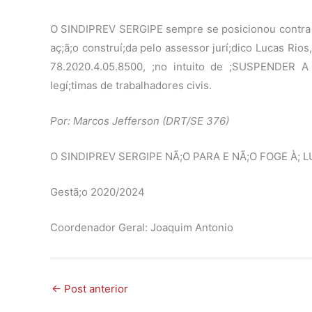
O SINDIPREV SERGIPE sempre se posicionou contra a mi
aç;ã;o construí;da pelo assessor jurí;dico Lucas Rio
78.2020.4.05.8500, ;no intuito de ;SUSPENDER 
legí;timas de trabalhadores civis.
Por: Marcos Jefferson (DRT/SE 376)
O SINDIPREV SERGIPE NÃ;O PARA E NÃ;O FOGE À; 
Gestã;o 2020/2024
Coordenador Geral: Joaquim Antonio
←
Post anterior