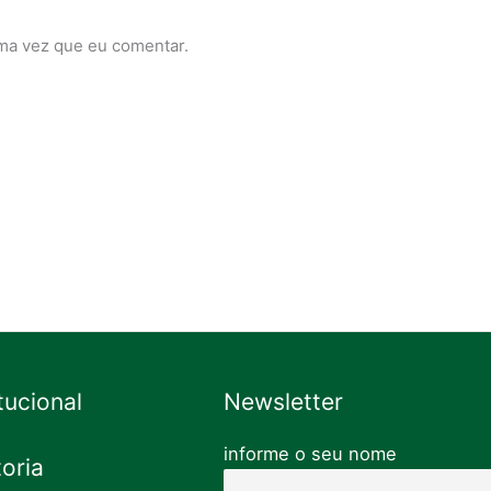
ma vez que eu comentar.
itucional
Newsletter
informe o seu nome
toria