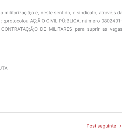
litarizaç;ã;o e, neste sentido, o sindicato, atravé;s da
s, ; ;protocolou AÇ;Ã;O CIVIL PÚ;BLICA, nú;mero 0802491-
A CONTRATAÇ;Ã;O DE MILITARES para suprir as vagas
LUTA
Post seguinte
→