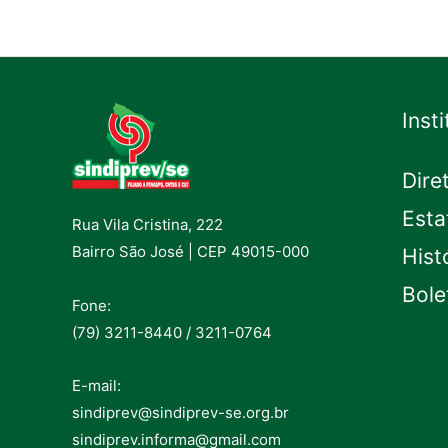
Inst
Dire
Esta
Rua Vila Cristina, 222
Bairro São José | CEP 49015-000
Hist
Bole
Fone:
(79) 3211-8440 / 3211-0764
E-mail:
sindiprev@sindiprev-se.org.br
sindiprev.informa@gmail.com