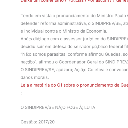
Deixe um comentário
/
Notícias
/ Por
ascom
/
7 de fe
Tendo em vista o pronunciamento do Ministro Paulo G
defender reforma administrativa, o SINDIPREV/SE, atra
e Individual contra o Ministro da Economia.
Apó;s diá;logo com o assessor jurí;dico do SINDIPR
decidiu sair em defesa do servidor pú;blico federal f
“Nã;o somos parasitas, conforme afirmou Guedes, so
naç;ã;o”, afirmou o Coordenador Geral do SINDIPREV
O SINDIPREV/SE, ajuizará; Aç;ã;o Coletiva e convocan
danos morais.
Leia a maté;ria do G1 sobre o pronunciamento de Gu
;
O SINDIPREV/SE NÃ;O FOGE À; LUTA
Gestã;o: 2017/20