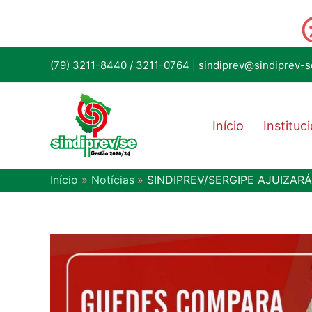
(79) 3211-8440
/
3211-0764
|
sindiprev@sindiprev-s
Início
Instituc
Início
Notícias
SINDIPREV/SERGIPE AJUIZAR