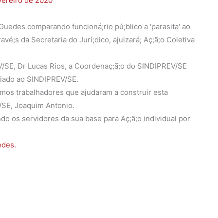
vereiro de 2020
uedes comparando funcioná;rio pú;blico a 'parasita' ao
vé;s da Secretaria do Jurí;dico, ajuizará; Aç;ã;o Coletiva
EV/SE, Dr Lucas Rios, a Coordenaç;ã;o do SINDIPREV/SE
iliado ao SINDIPREV/SE.
mos trabalhadores que ajudaram a construir esta
/SE, Joaquim Antonio.
do os servidores da sua base para Aç;ã;o individual por
edes.