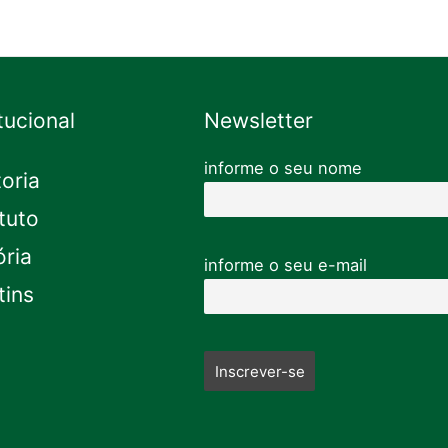
itucional
Newsletter
informe o seu nome
toria
tuto
ória
informe o seu e-mail
tins