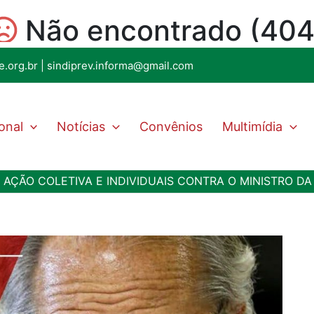
e.org.br
|
sindiprev.informa@gmail.com
ional
Notícias
Convênios
Multimídia
Á AÇÃO COLETIVA E INDIVIDUAIS CONTRA O MINISTRO D