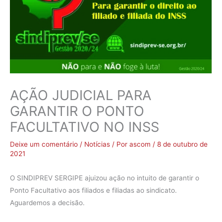
AÇÃO JUDICIAL PARA
GARANTIR O PONTO
FACULTATIVO NO INSS
Deixe um comentário
/
Notícias
/ Por
ascom
/
8 de outubro de
2021
O SINDIPREV SERGIPE ajuizou ação no intuito de garantir o
Ponto Facultativo aos filiados e filiadas ao sindicato.
Aguardemos a decisão.