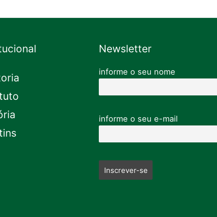
itucional
Newsletter
informe o seu nome
toria
tuto
ória
informe o seu e-mail
tins