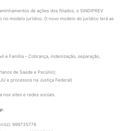
aminhamentos de ações dos filiados, o SINDIPREV
no modelo jurídico. O novo modelo do jurídico terá as
il e Família – Cobrança, indenização, separação,
Planos de Saúde e Pecúlio);
RJU e processos na Justiça Federal)
 nos sites e redes sociais.
p:
eiróz): 999735776