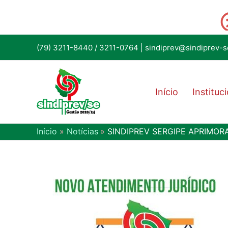
(79) 3211-8440
/
3211-0764
|
sindiprev@sindiprev-s
Início
Instituc
Início
Notícias
SINDIPREV SERGIPE APRIMOR