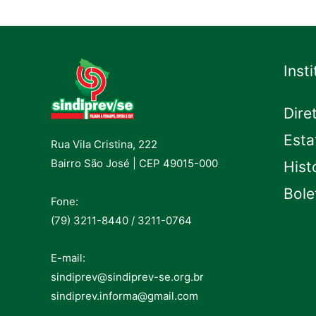
Inst
Dire
Esta
Rua Vila Cristina, 222
Bairro São José | CEP 49015-000
Hist
Bole
Fone:
(79) 3211-8440 / 3211-0764
E-mail:
sindiprev@sindiprev-se.org.br
sindiprev.informa@gmail.com