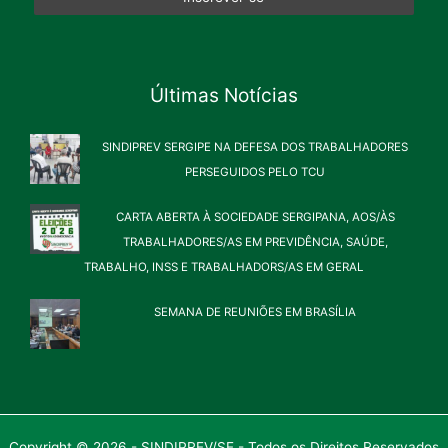
Últimas Notícias
SINDIPREV SERGIPE NA DEFESA DOS TRABALHADORES
PERSEGUIDOS PELO TCU
CARTA ABERTA À SOCIEDADE SERGIPANA, AOS/ÀS
TRABALHADORES/AS EM PREVIDÊNCIA, SAÚDE,
TRABALHO, INSS E TRABALHADORS/AS EM GERAL
SEMANA DE REUNIÕES EM BRASÍLIA
Copyright © 2026 - SINDIPREV/SE - Todos os Direitos Reservados