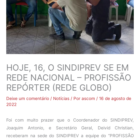
HOJE, 16, O SINDIPREV SE EM
REDE NACIONAL – PROFISSÃO
REPÓRTER (REDE GLOBO)
Deixe um comentário
/
Notícias
/ Por
ascom
/
16 de agosto de
2022
Foi com muito prazer que o Coordenador do SINDIPREV,
Joaquim Antonio, e Secretário Geral, Deivid Christian,
receberam na sede do SINDIPREV a equipe do “PROFISSÃO