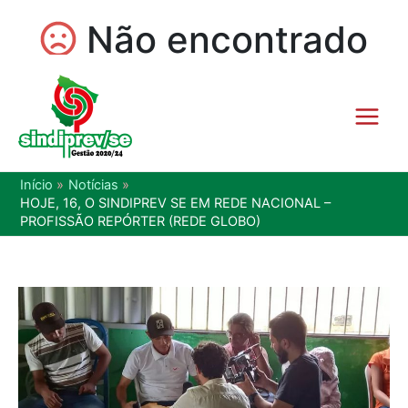
Início
Notícias
HOJE, 16, O SINDIPREV SE EM REDE NACIONAL –
PROFISSÃO REPÓRTER (REDE GLOBO)