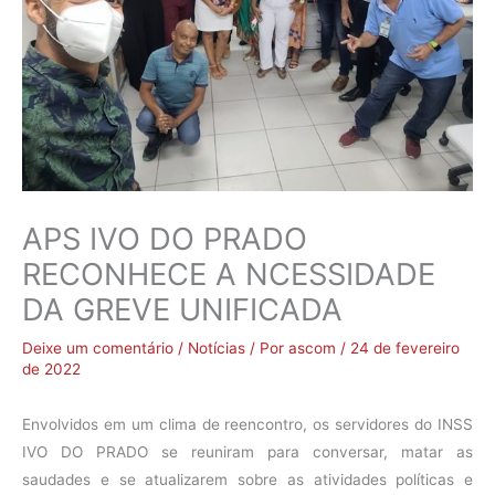
APS IVO DO PRADO
RECONHECE A NCESSIDADE
DA GREVE UNIFICADA
Deixe um comentário
/
Notícias
/ Por
ascom
/
24 de fevereiro
de 2022
Envolvidos em um clima de reencontro, os servidores do INSS
IVO DO PRADO se reuniram para conversar, matar as
saudades e se atualizarem sobre as atividades políticas e