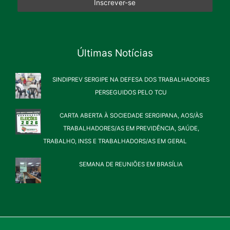
Últimas Notícias
SINDIPREV SERGIPE NA DEFESA DOS TRABALHADORES
PERSEGUIDOS PELO TCU
CARTA ABERTA À SOCIEDADE SERGIPANA, AOS/ÀS
TRABALHADORES/AS EM PREVIDÊNCIA, SAÚDE,
TRABALHO, INSS E TRABALHADORS/AS EM GERAL
SEMANA DE REUNIÕES EM BRASÍLIA