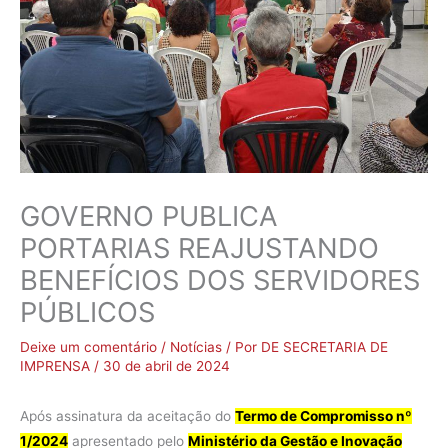
GOVERNO PUBLICA
PORTARIAS REAJUSTANDO
BENEFÍCIOS DOS SERVIDORES
PÚBLICOS
Deixe um comentário
/
Notícias
/ Por
DE SECRETARIA DE
IMPRENSA
/
30 de abril de 2024
Após assinatura da aceitação do
Termo de Compromisso nº
1/2024
apresentado pelo
Ministério da Gestão e Inovação