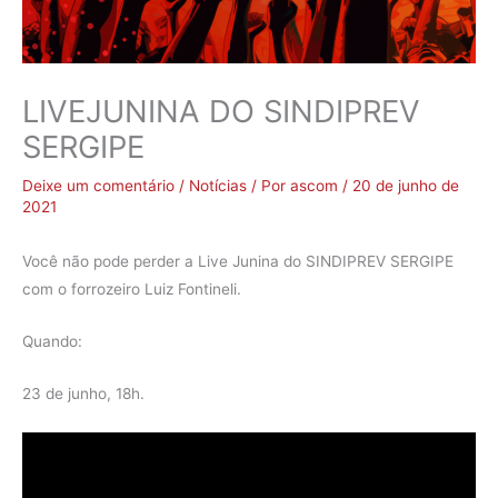
LIVEJUNINA DO SINDIPREV
SERGIPE
Deixe um comentário
/
Notícias
/ Por
ascom
/
20 de junho de
2021
Você não pode perder a Live Junina do SINDIPREV SERGIPE
com o forrozeiro Luiz Fontineli.
Quando:
23 de junho, 18h.