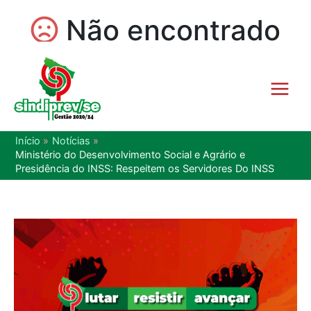
Início
Notícias
Ministério do Desenvolvimento Social e Agrário e
Presidência do INSS: Respeitem os Servidores Do INSS