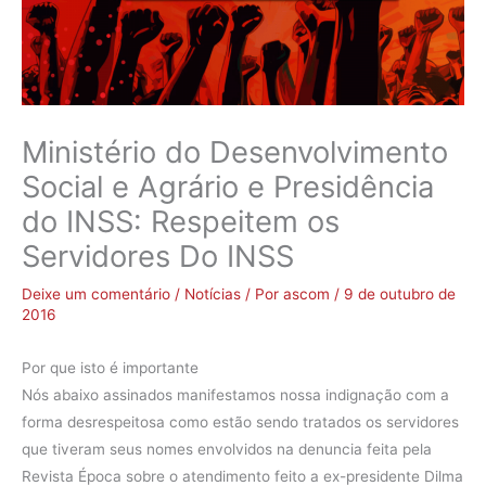
Ministério do Desenvolvimento
Social e Agrário e Presidência
do INSS: Respeitem os
Servidores Do INSS
Deixe um comentário
/
Notícias
/ Por
ascom
/
9 de outubro de
2016
Por que isto é importante
Nós abaixo assinados manifestamos nossa indignação com a
forma desrespeitosa como estão sendo tratados os servidores
que tiveram seus nomes envolvidos na denuncia feita pela
Revista Época sobre o atendimento feito a ex-presidente Dilma