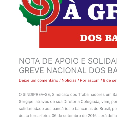
NOTA DE APOIO E SOLID
GREVE NACIONAL DOS B
Deixe um comentário
/
Notícias
/ Por
ascom
/
8 de s
O SINDIPREV-SE, Sindicato dos Trabalhadores em Saú
Sergipe, através de sua Diretoria Colegiada, vem, por
solidariedade aos bancários e bancárias do Brasil, po
desta terça-feira, 06 de setembro de 2016, será defl