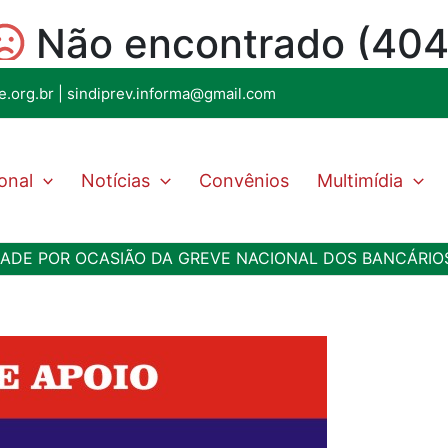
e.org.br
|
sindiprev.informa@gmail.com
ional
Notícias
Convênios
Multimídia
DADE POR OCASIÃO DA GREVE NACIONAL DOS BANCÁRIO