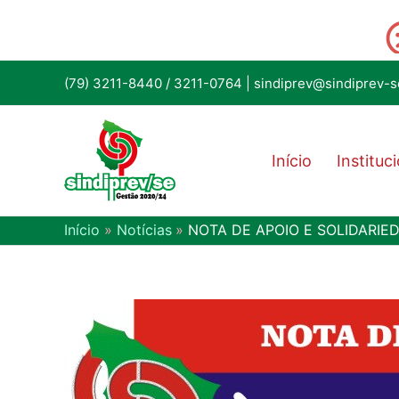
(79) 3211-8440
/
3211-0764
|
sindiprev@sindiprev-s
Início
Instituc
Início
Notícias
NOTA DE APOIO E SOLIDARIE