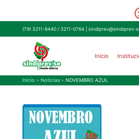
(79) 3211-8440
/
3211-0764
|
sindiprev@sindiprev-s
Início
Instituc
Início
Notícias
NOVEMBRO AZUL