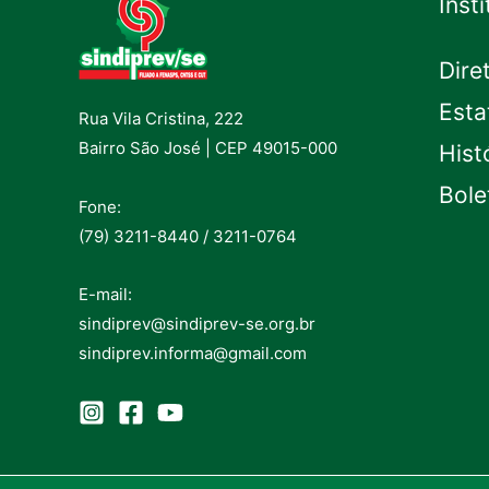
Inst
Dire
Esta
Rua Vila Cristina, 222
Bairro São José | CEP 49015-000
Hist
Bole
Fone:
(79) 3211-8440 / 3211-0764
E-mail:
sindiprev@sindiprev-se.org.br
sindiprev.informa@gmail.com