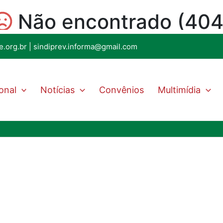
e.org.br
|
sindiprev.informa@gmail.com
ional
Notícias
Convênios
Multimídia