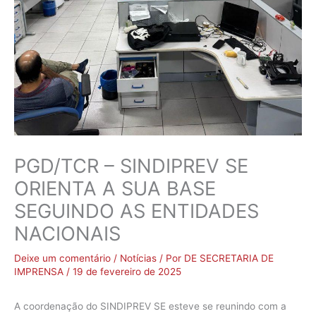
PGD/TCR – SINDIPREV SE
ORIENTA A SUA BASE
SEGUINDO AS ENTIDADES
NACIONAIS
Deixe um comentário
/
Notícias
/ Por
DE SECRETARIA DE
IMPRENSA
/
19 de fevereiro de 2025
A coordenação do SINDIPREV SE esteve se reunindo com a