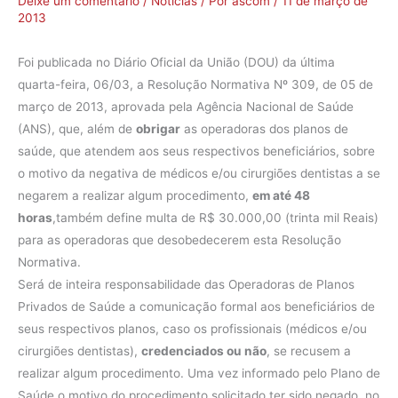
Deixe um comentário
/
Notícias
/ Por
ascom
/
11 de março de
2013
Foi publicada no Diário Oficial da União (DOU) da última
quarta-feira, 06/03, a Resolução Normativa Nº 309, de 05 de
março de 2013, aprovada pela Agência Nacional de Saúde
(ANS), que, além de
obrigar
as operadoras dos planos de
saúde, que atendem aos seus respectivos beneficiários, sobre
o motivo da negativa de médicos e/ou cirurgiões dentistas a se
negarem a realizar algum procedimento,
em até 48
horas
,também define multa de R$ 30.000,00 (trinta mil Reais)
para as operadoras que desobedecerem esta Resolução
Normativa.
Será de inteira responsabilidade das Operadoras de Planos
Privados de Saúde a comunicação formal aos beneficiários de
seus respectivos planos, caso os profissionais (médicos e/ou
cirurgiões dentistas),
credenciados ou não
, se recusem a
realizar algum procedimento. Uma vez informado pelo Plano de
Saúde o motivo do procedimento solicitado ter sido negado, no