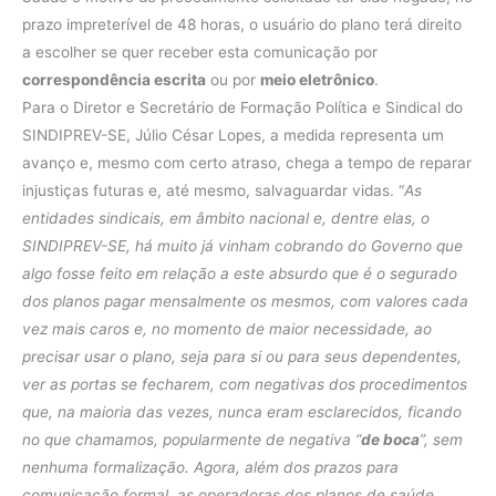
prazo impreterível de 48 horas, o usuário do plano terá direito
a escolher se quer receber esta comunicação por
correspondência escrita
ou por
meio eletrônico
.
Para o Diretor e Secretário de Formação Política e Sindical do
SINDIPREV-SE, Júlio César Lopes, a medida representa um
avanço e, mesmo com certo atraso, chega a tempo de reparar
injustiças futuras e, até mesmo, salvaguardar vidas. “
As
entidades sindicais, em âmbito nacional e, dentre elas, o
SINDIPREV-SE, há muito já vinham cobrando do Governo que
algo fosse feito em relação a este absurdo que é o segurado
dos planos pagar mensalmente os mesmos, com valores cada
vez mais caros e, no momento de maior necessidade, ao
precisar usar o plano, seja para si ou para seus dependentes,
ver as portas se fecharem, com negativas dos procedimentos
que, na maioria das vezes, nunca eram esclarecidos, ficando
no que chamamos, popularmente de negativa “
de boca
”, sem
nenhuma formalização.
Agora, além dos prazos para
comunicação formal, as operadoras dos planos de saúde