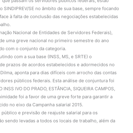
 que passam os servidores públicos federais, estão
pelo SINDIPREV/SE no âmbito de sua base, sempre focando
ace à falta de conclusão das negociações estabelecidas
alho.
nação Nacional de Entidades de Servidores Federais),
o de uma greve nacional no primeiro semestre do ano
do com o conjunto da categoria.
utindo com a sua base (INSS, MS, e SRTE) o
 de prazos de acordos estabelecidos e adormecidos no
Dilma, aponta para dias difíceis com arrocho das contas
idores públicos federais. Esta análise de conjuntura foi
S DO INSS IVO DO PRADO, ESTÂNCIA, SIQUEIRA CAMPOS,
ade foi a favor de uma greve forte para garantir a
cido no eixo da Campanha salarial 2015.
o público e previsão de reajuste salarial para os
o sendo levadas a todos os locais de trabalho, além da
.