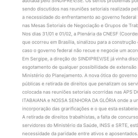
adotada pelo SINDIPREV/SE. Os sérios problemas por
sendo discutidos nas reuniões setoriais realizada 
a necessidade do enfrentamento ao governo federal f
nas Mesas Setoriais de Negociação e Grupos de Trab
Nos dias 31/01 e 01/02, a Plenária da CNESF (Coorde
que ocorreu em Brasília, sinalizou para a construçã
caso o governo federal não recue e negocie um acor
Em Sergipe, a direção do SINDIPREV/SE já vinha disc
esgotamento de qualquer possibilidade de extensão
Ministério do Planejamento. A nova ótica do governo 
públicas e retirada de direitos que penalizam os serv
colocada nas reuniões setoriais ocorridas nas AP
ITABAIANA e NOSSA SENHORA DA GLÓRIA onde a unimid
incorporação das grarificações e o que esta estabele
A retirada de direitos trabalhistas, a falta de concurs
servidores do Ministério da Saúde, INSS e SRTE, estã
necessidade da paridade entre ativos e aposentados