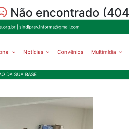
e.org.br
|
sindiprev.informa@gmail.com
ional
Notícias
Convênios
Multimídia
ÇÃO DA SUA BASE