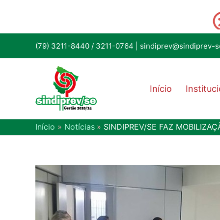
(79) 3211-8440
/
3211-0764
|
sindiprev@sindiprev-s
Início
Instituc
Início
Notícias
SINDIPREV/SE FAZ MOBILIZA