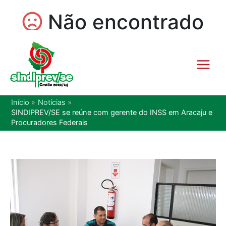
Início
Notícias
SINDIPREV/SE se reúne com gerente do INSS em Aracaju e
Procuradores Federais