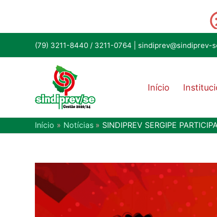
(79) 3211-8440
/
3211-0764
|
sindiprev@sindiprev-s
Início
Instituc
Início
Notícias
SINDIPREV SERGIPE PARTICIP