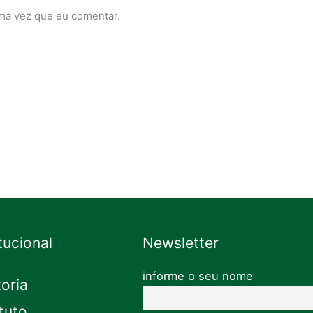
ma vez que eu comentar.
itucional
Newsletter
informe o seu nome
toria
tuto