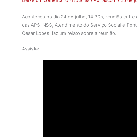
Deixe um comentário
/
Notícias
/ Por
ascom
/
26 de j
Aconteceu no dia 24 de julho, 14:30h, reunião entre
das APS INSS, Atendimento do Serviço Social e Pont
César Lopes, faz um relato sobre a reunião.
Assista: