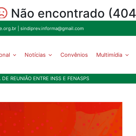
e.org.br
|
sindiprev.informa@gmail.com
ional
Notícias
Convênios
Multimídia
A DE REUNIÃO ENTRE INSS E FENASPS