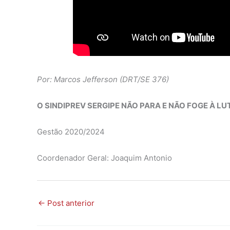
Por: Marcos Jefferson (DRT/SE 376)
O SINDIPREV SERGIPE NÃO PARA E NÃO FOGE À LU
Gestão 2020/2024
Coordenador Geral: Joaquim Antonio
←
Post anterior