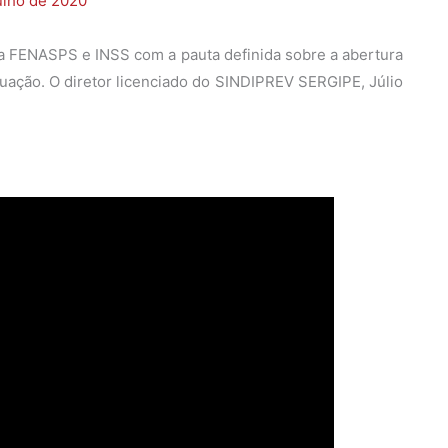
ulho de 2020
 a FENASPS e INSS com a pauta definida sobre a abertura
uação. O diretor licenciado do SINDIPREV SERGIPE, Júlio