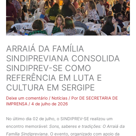
ARRAIÁ DA FAMÍLIA
SINDIPREVIANA CONSOLIDA
SINDIPREV-SE COMO
REFERÊNCIA EM LUTA E
CULTURA EM SERGIPE
Deixe um comentário
/
Notícias
/ Por
DE SECRETARIA DE
IMPRENSA
/
4 de julho de 2026
No último dia 02 de julho, o SINDIPREV-SE realizou um
encontro memorável:
Sons, saberes e tradições: O Arraiá da
Família Sindipreviana
. O evento, organizado com apoio da