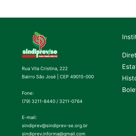
Inst
Dire
Esta
Rua Vila Cristina, 222
Bairro São José | CEP 49015-000
Hist
Bole
Fone:
(79) 3211-8440 / 3211-0764
E-mail:
sindiprev@sindiprev-se.org.br
sindiprev.informa@gmail.com