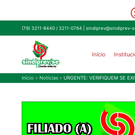
(79) 3211-8440
/
3211-0764
|
sindiprev@sindiprev-s
Início
Instituc
Início
Notícias
URGENTE: VERIFIQUEM SE E