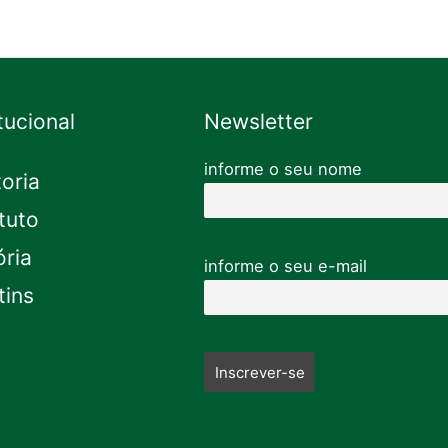
itucional
Newsletter
informe o seu nome
toria
tuto
ória
informe o seu e-mail
tins