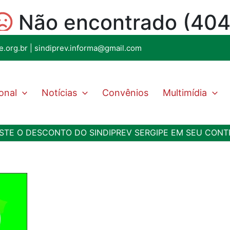
e.org.br
|
sindiprev.informa@gmail.com
ional
Notícias
Convênios
Multimídia
XISTE O DESCONTO DO SINDIPREV SERGIPE EM SEU CON