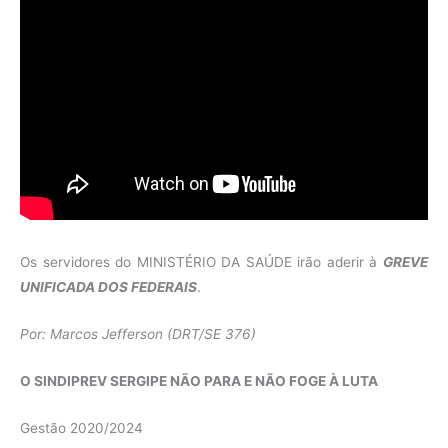
Os servidores do MINISTÉRIO DA SAÚDE irão aderir à
GREVE
UNIFICADA DOS FEDERAIS
.
Por: Marcos Jefferson (DRT/SE 376)
O SINDIPREV SERGIPE NÃO PARA E NÃO FOGE À LUTA
Gestão 2020/2024