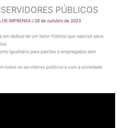
 SERVIDORES PÚBLICOS
A DE IMPRENSA
/
28 de outubro de 2023
as em defesa de um Setor Público que valorize seus
isa.
ento igualitário para patrões e empregados sem
 todos os servidores públicos e com a sociedade