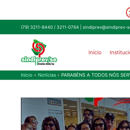
(79) 3211-8440
/
3211-0764
|
sindiprev@sindiprev-s
Início
Instituc
Início
Notícias
PARABÉNS A TODOS NÓS SER