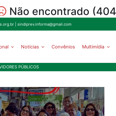
e.org.br
|
sindiprev.informa@gmail.com
ional
Notícias
Convênios
Multimídia
VIDORES PÚBLICOS