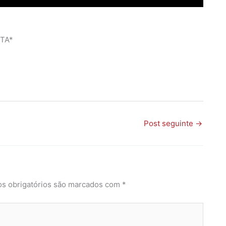
UTA*
Post seguinte
→
s obrigatórios são marcados com
*