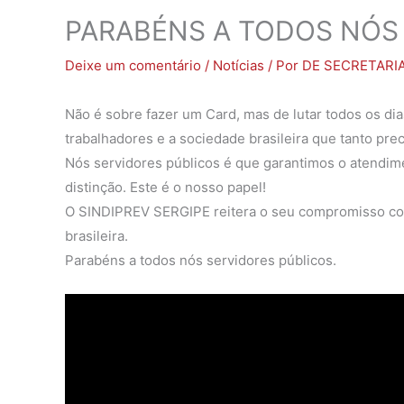
PARABÉNS A TODOS NÓS
Deixe um comentário
/
Notícias
/ Por
DE SECRETARI
Não é sobre fazer um Card, mas de lutar todos os di
trabalhadores e a sociedade brasileira que tanto prec
Nós servidores públicos é que garantimos o atendim
distinção. Este é o nosso papel!
O SINDIPREV SERGIPE reitera o seu compromisso com
brasileira.
Parabéns a todos nós servidores públicos.