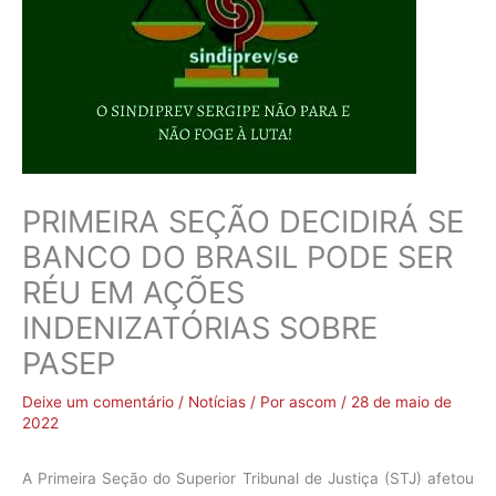
PRIMEIRA SEÇÃO DECIDIRÁ SE
BANCO DO BRASIL PODE SER
RÉU EM AÇÕES
INDENIZATÓRIAS SOBRE
PASEP
Deixe um comentário
/
Notícias
/ Por
ascom
/
28 de maio de
2022
A Primeira Seção do Superior Tribunal de Justiça (STJ) afetou