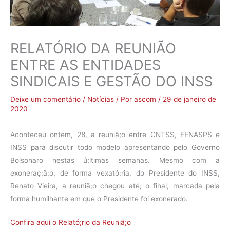
RELATÓRIO DA REUNIÃO
ENTRE AS ENTIDADES
SINDICAIS E GESTÃO DO INSS
Deixe um comentário
/
Notícias
/ Por
ascom
/
29 de janeiro de
2020
Aconteceu ontem, 28, a reuniã;o entre CNTSS, FENASPS e
INSS para discutir todo modelo apresentando pelo Governo
Bolsonaro nestas ú;ltimas semanas. Mesmo com a
exoneraç;ã;o, de forma vexató;ria, do Presidente do INSS,
Renato Vieira, a reuniã;o chegou até; o final, marcada pela
forma humilhante em que o Presidente foi exonerado.
Confira aqui o Relató;rio da Reuniã;o